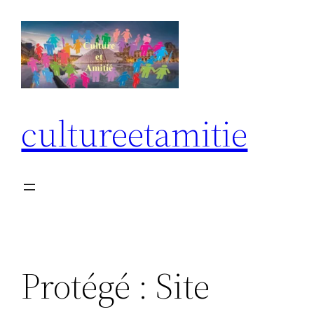
Aller
au
contenu
cultureetamitie
Protégé : Site