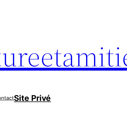
tureetamiti
Site Privé
ontact